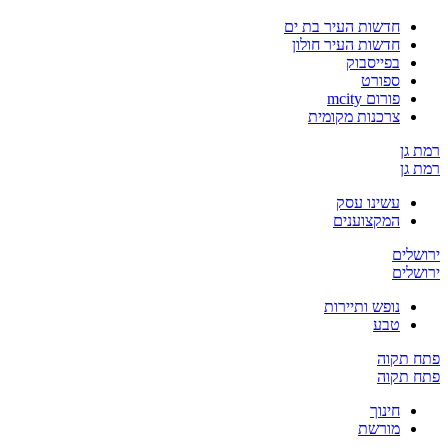
חדשות העיר בת ים
חדשות העיר חולון
בפייסבוק
ספורט
פורום mcity
צרכנות מקומית
רמת גן
רמת גן
עשינו עסק
המקצוענים
ירושלים
ירושלים
נופש ותיירות
טבע
פתח תקוה
פתח תקוה
חינוך
מורשת