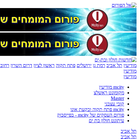
מודיעין
תל אביב
רמת גן
ירושלים
פתח תקוה
ראשון לציון
דרום השרון
רחובו
מודיעין
מודיעין
mcity מודיעין
מקומונט ראשלצ
Master
קובי עצבני
mcity פתח תקוה ובקעת אונו
פורום העסקים של mcity - בפייסבוק
עיתונט חולון בת ים
תל אביב
תל אביב