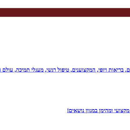
ים, בריאות ויופי, המקצוענים, טיפול רגשי, מעגלי תמיכה, עולם ה
צועי ומהימן במגוון נושאים!