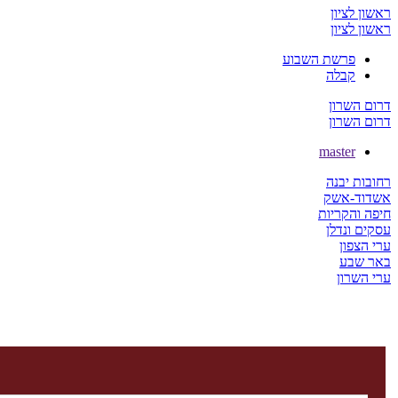
ראשון לציון
ראשון לציון
פרשת השבוע
קבלה
דרום השרון
דרום השרון
master
רחובות יבנה
אשדוד-אשק
חיפה והקריות
עסקים ונדלן
ערי הצפון
באר שבע
ערי השרון