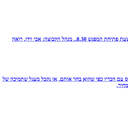
קבוצת נטוורקינג זומית קטנה ואיכותית. בין המשכימות ראשונות. נפגשת בימי חמישי אחת לשבועיים החל משעה 8.00. שעת פתיחת המפגש 8.30.. מנהל הקבוצה: אבי וידן, רואה
ס עם חבריו כפי שהוא בחר אותם, אז נקבל מעגל שתמיכה של
חיר.