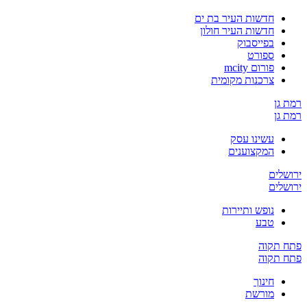
חדשות העיר בת ים
חדשות העיר חולון
בפייסבוק
ספורט
פורום mcity
צרכנות מקומית
רמת גן
רמת גן
עשינו עסק
המקצוענים
ירושלים
ירושלים
נופש ותיירות
טבע
פתח תקוה
פתח תקוה
חינוך
מורשת