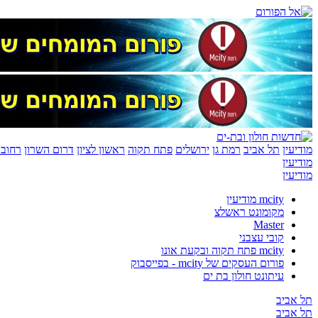
מודיעין
תל אביב
רמת גן
ירושלים
פתח תקוה
ראשון לציון
דרום השרון
רחובו
מודיעין
מודיעין
mcity מודיעין
מקומונט ראשלצ
Master
קובי עצבני
mcity פתח תקוה ובקעת אונו
פורום העסקים של mcity - בפייסבוק
עיתונט חולון בת ים
תל אביב
תל אביב