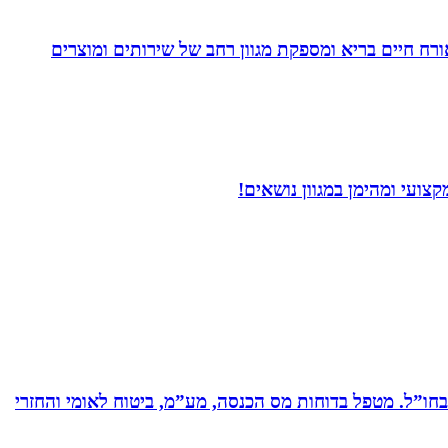
. בעלת Coach4Health, Coach4health הינה חברה העוסקת באורח חיים בריא ומספקת מגוון רחב של שירותים ומוצרים
ועי ומהימן במגוון נושאים!
ים בחברות תעשייה ותשתיות בארץ ובחו”ל. מטפל בדוחות מס הכנסה, מע”מ, ביטוח לאומי והחזרי