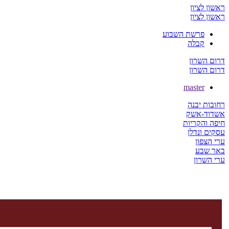
ראשון לציון
ראשון לציון
פרשת השבוע
קבלה
דרום השרון
דרום השרון
master
רחובות יבנה
אשדוד-אשק
חיפה והקריות
עסקים ונדלן
ערי הצפון
באר שבע
ערי השרון