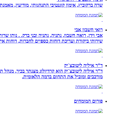
שרה ברקוביץ, אימון קוגנטיבי התנהגותי, מודיעין, מאמנ
רואי חשבון אבי
אבי וידן, רואה חשבון, נתניה, נתניה ובני ברק. . נותן 
שירותי ביקורת ועריכת דוחות כספיים לחברות, דוחות איש
ד”ר איליה ליטובצ`יק
מורכבים ומוביל את התחום ברמה הלאומית.
פורום המומחים