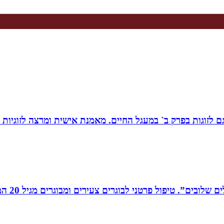
ת, גם לזוגות בפרק ב` במעגל החיים. מאמנת אישית ומרצה לזוגי
רים צעירים ומבוגרים מגיל 20 המתמודדים עם קשיים במישור האישי, המקצועי והחברתי.