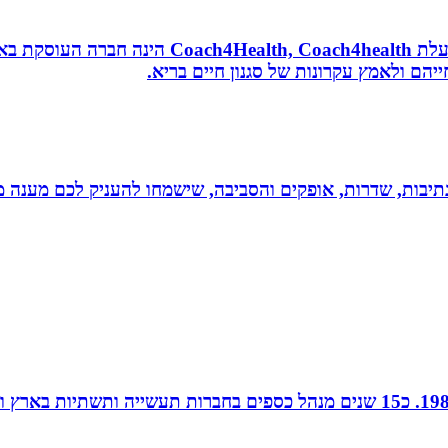
נטורופתית, מאמנת לאורח חיים בריא, תושבת אשדוד
הם ולאמץ עקרונות של סגנון חיים בריא.
יבות, שדרות, אופקים והסביבה, שישמחו להעניק לכם מענה מקצ
חן נוי, הנהלת חשבונות ויעוץ מס, מודיעין, רו”ח משנת 1988. כ15 שנים מנהל כספ