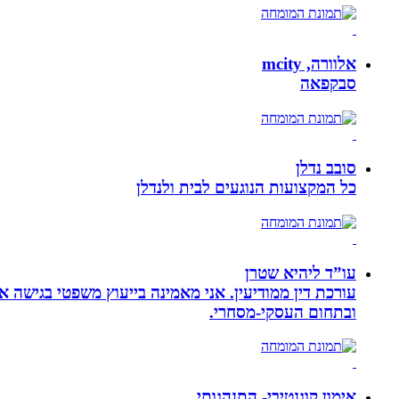
אלוורה, mcity
סבקפאה
סובב נדלן
כל המקצועות הנוגעים לבית ולנדלן
עו”ד ליהיא שטרן
עורכת דין ממודיעין. אני מאמינה בייעוץ משפטי בגישה 
ובתחום העסקי-מסחרי.
אימון קוגנטיבי- התנהגותי