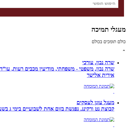
מעגלי תמיכה
כולם תומכים בכולם
⌃
שרה נבון, עורכי
שרה נבון, משפטי - משפחתי, מודיעין מכבים רעות, עו”ד
אירית אלישר
מעגל עוגן לעסקים
קבוצת נט ורקינג. נפגשת בזום אחת לשבועיים בימי ג בשעה 00