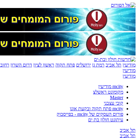
מודיעין
תל אביב
רמת גן
ירושלים
פתח תקוה
ראשון לציון
דרום השרון
רחובו
מודיעין
מודיעין
mcity מודיעין
מקומונט ראשלצ
Master
קובי עצבני
mcity פתח תקוה ובקעת אונו
פורום העסקים של mcity - בפייסבוק
עיתונט חולון בת ים
תל אביב
תל אביב