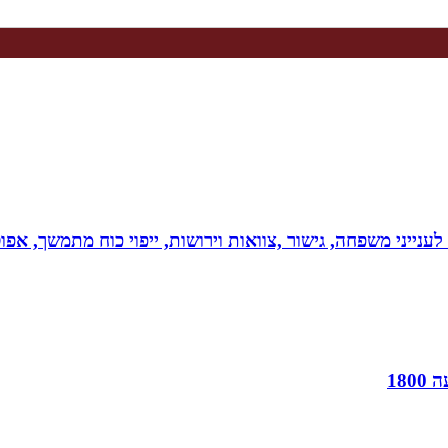
 לענייני משפחה, גישור ,צוואות וירושות, ייפוי כוח מתמשך, 
18