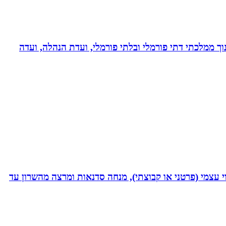
נוך ממלכתי דתי פורמלי ובלתי פורמלי, ועדת הנהלה, ועדה
 נמרץ במקצועי בעקבות תאונה רותקתי לכיסא גלגלים. אני מומחית לשיטת ATH- ליווי לריפוי עצמי (פרטני או קבוצתי), מנחה סדנאות ומרצה מהשרון עד