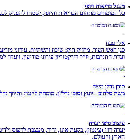
מעגל בריאות ויופי
כל המומחים מתחום הבריאות והיופי, ישמחו להעניק לכם 
אלי סבח
סגן ראש העיר. מחזיק תיק: שיכון ותשתיות. עירוני מודי
ועדת התנדבות, יו”ר דירקטוריון עירוני מודיעין, וועדה 
סוכן נדלן משה
משה סלהוב - יועץ וסוכן נדל”ן, מומחה לייעוץ ותיווך נד
עיצוב גרפי יערה
יערה רוזי (צינמון), בקעת אונו, יהוד, מעצבת לדפוס ולד
הארץ והעולם.