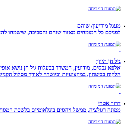
מעגל מודיעין/ שוהם
לפניכם כל המומחים מאזור שוהם והסביבה, שישמחו להענ
גיל חן תיווך
אלפא נכסים, מודיעין, המשרד בבעלות גיל חן נושא אופי 
הלקוח בביטחון, במקצועיות וביושרה לאורך מסלול הקניי
דרור אטרי
ממונה רגולציה, ממשל ויחסים בינלאומיים בלשכת המסח