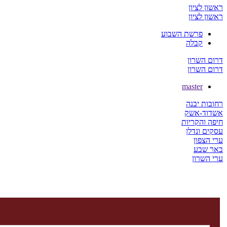
ראשון לציון
ראשון לציון
פרשת השבוע
קבלה
דרום השרון
דרום השרון
master
רחובות יבנה
אשדוד-אשק
חיפה והקריות
עסקים ונדלן
ערי הצפון
באר שבע
ערי השרון