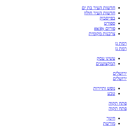
חדשות העיר בת ים
חדשות העיר חולון
בפייסבוק
ספורט
פורום mcity
צרכנות מקומית
רמת גן
רמת גן
עשינו עסק
המקצוענים
ירושלים
ירושלים
נופש ותיירות
טבע
פתח תקוה
פתח תקוה
חינוך
מורשת