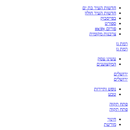
חדשות העיר בת ים
חדשות העיר חולון
בפייסבוק
ספורט
פורום mcity
צרכנות מקומית
רמת גן
רמת גן
עשינו עסק
המקצוענים
ירושלים
ירושלים
נופש ותיירות
טבע
פתח תקוה
פתח תקוה
חינוך
מורשת