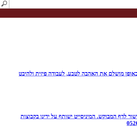
לב באופן מושלם את האהבה לטבע, לעבודה פיזית ולהיבט
ור לדף המבוקש. המיניסייט ישותף על ידינו בקבוצות