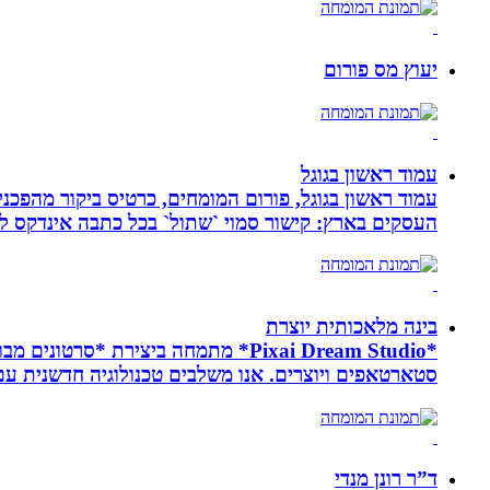
יעוץ מס פורום
עמוד ראשון בגוגל
העסקים בארץ: קישור סמוי `שתול` בכל כתבה אינדקס לעסק
בינה מלאכותית יוצרת
*Pixai Dream Studio* מתמחה ביציר
סטארטאפים ויוצרים. אנו משלבים טכנולוגיה חדשנית עם יצ
ד”ר רונן מנדי