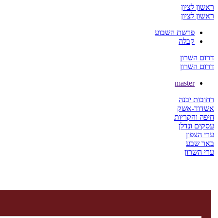
ראשון לציון
ראשון לציון
פרשת השבוע
קבלה
דרום השרון
דרום השרון
master
רחובות יבנה
אשדוד-אשק
חיפה והקריות
עסקים ונדלן
ערי הצפון
באר שבע
ערי השרון