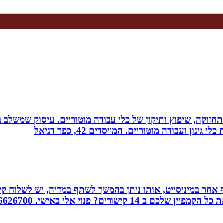
רה, תחזוקה, שיפוץ ותיקון של כלי עבודה מוטוריים. עיסוק שמש
 ועבודה מוטוריים. המייסדים 42, כפר דניאל
אחר במיניסייט, אותו ניתן בהמשך לשתף במדיה, יש לשלוח קיש
ורים? פנוי אלי באישי. 0526626700