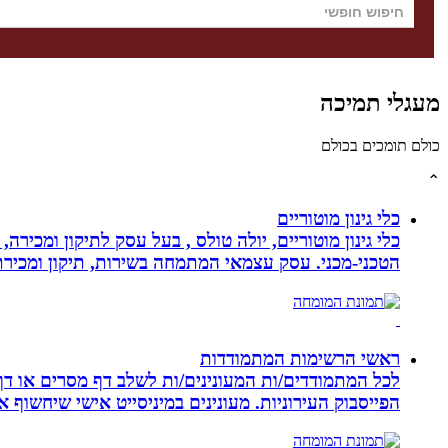
מעגלי תמיכה
כולם תומכים בכולם
⌃
כלי גינון מוטוריים
כלי גינון מוטוריים, יולה טולס , בעל עסק לתיקון ומכי
הטכני-מכני. עסק עצמאי המתמחה בשירות, תיקון ומכירת כלי גינון
ראשי הרשימות המתמודדות
לכל המתמודדים/ות המעונינים/ות לשלב דף מסרים או דף 
הפייסבוק העירוניות. מעונינים במיניסייט אישי שיחשוף את כל הקמפיין שלכם ב 14 קיש