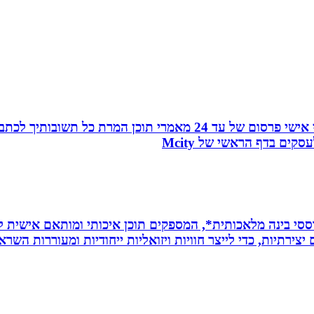
עמוד ראשון בגוגל, פורום המומחים, כרטיס ביקור מהפכני אישי פרסו
ים בדף הראשי של Mcity
ת *סרטונים מבוססי בינה מלאכותית*, המספקים תוכן איכותי ומותאם אי
ירתיות, כדי לייצר חוויות ויזואליות ייחודיות ומעוררות השרא