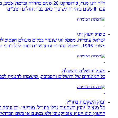
עבד 8 שנים ביחידה לשיכוך כאב בבית חולים רמב”ם
טיפול ויעוץ זוגי
ישראל עובדיה, מטפל זוגי שנעזר בכלים מעולם הפסיכולוגי
משנת 1996.. מטפל בחדרה ונותן שרות בזום לכל רחבי הארץ
מעגל ירושלים והשפלה
כל המומחים של ירושלים והסביבה, שישמחו להעניק לכם מ
יעוץ השקעות בחו”ל
טל מנצ`ל, יועץ השקעות נדלן בחו”ל, מודיעין, וכן עו
הייעוץ הינו ייעוץ אובייקטיבי ולא מטעם או בשם חברה/י