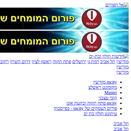
מודיעין
תל אביב
רמת גן
ירושלים
פתח תקוה
ראשון לציון
דרום השרון
רחובו
מודיעין
מודיעין
mcity מודיעין
מקומונט ראשלצ
Master
קובי עצבני
mcity פתח תקוה ובקעת אונו
פורום העסקים של mcity - בפייסבוק
עיתונט חולון בת ים
תל אביב
תל אביב