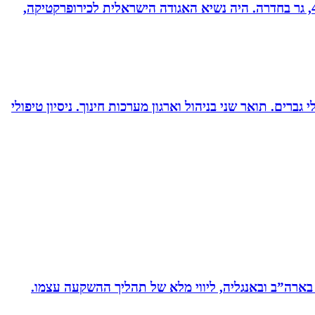
ד”ר רונן מנדי, כירופרקט 28 שנים בחדרה וברמת אביב, מומחה לטיפול כירופרקטי באוטיזם ובתפקודי מוח. נשוי לרחל + 4, גר בחדרה. היה נשיא האגודה הישראלית לכירופרקטיקה,
ברים. תואר שני בניהול וארגון מערכות חינוך. ניסיון טיפולי
 בארה”ב ובאנגליה, ליווי מלא של תהליך ההשקעה עצמו.