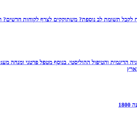
שמח לקבל תשומת לב נוספת? משתוקקים לצרף לקוחות חדשים? רו
ה הדינמית והטיפול ההוליסטי. בנוסף מטפל פרטני ומנחה מעגלי ג
18