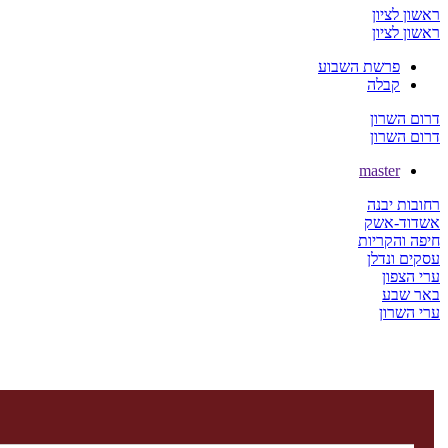
ראשון לציון
ראשון לציון
פרשת השבוע
קבלה
דרום השרון
דרום השרון
master
רחובות יבנה
אשדוד-אשק
חיפה והקריות
עסקים ונדלן
ערי הצפון
באר שבע
ערי השרון