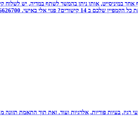
אחר במיניסייט, אותו ניתן בהמשך לשתף במדיה, יש לשלוח קיש
ורים? פנוי אלי באישי. 0526626700
י רגיז, בעיות פוריות, אלרגיות ועוד. זאת תוך התאמת תזונה מ