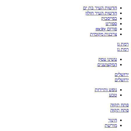
חדשות העיר בת ים
חדשות העיר חולון
בפייסבוק
ספורט
פורום mcity
צרכנות מקומית
רמת גן
רמת גן
עשינו עסק
המקצוענים
ירושלים
ירושלים
נופש ותיירות
טבע
פתח תקוה
פתח תקוה
חינוך
מורשת