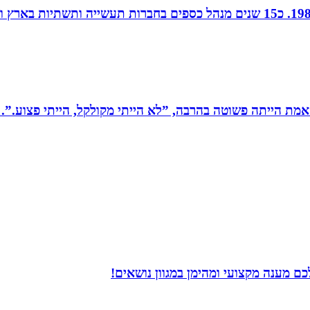
חן נוי, הנהלת חשבונות ויעוץ מס, מודיעין, רו”ח משנת 1988. כ15 שנים מנהל כספ
מת הייתה פשוטה בהרבה, ”לא הייתי מקולקל, הייתי פצוע.”. 
ם מענה מקצועי ומהימן במגוון נושאים!