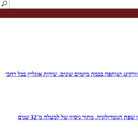
ורקינג ושותפה בכמה מיזמים שונים. שירות אונליין בכל רחבי
מאסטר בנומרולוגיה קבלית וטארוט ומפתחת שיטת ”קוד החיבור” - שיטה להורים ולילדים המשלבת בין שפת החינוך לבין שפת הנומרולוגיה, מתוך ניסיון של למעלה מ־32 שנים