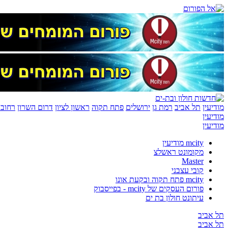
מודיעין
תל אביב
רמת גן
ירושלים
פתח תקוה
ראשון לציון
דרום השרון
רחובו
מודיעין
מודיעין
mcity מודיעין
מקומונט ראשלצ
Master
קובי עצבני
mcity פתח תקוה ובקעת אונו
פורום העסקים של mcity - בפייסבוק
עיתונט חולון בת ים
תל אביב
תל אביב